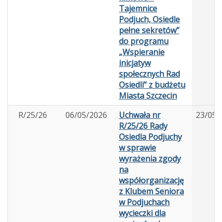
Tajemnice
Podjuch, Osiedle
pełne sekretów”
do programu
„Wspieranie
inicjatyw
społecznych Rad
Osiedli” z budżetu
Miasta Szczecin
R/25/26
06/05/2026
Uchwała nr
23/05/
R/25/26 Rady
Osiedla Podjuchy
w sprawie
wyrażenia zgody
na
współorganizację
z Klubem Seniora
w Podjuchach
wycieczki dla