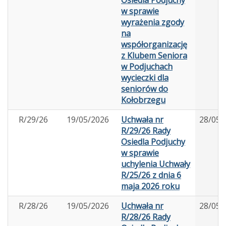
w sprawie
wyrażenia zgody
na
współorganizację
z Klubem Seniora
w Podjuchach
wycieczki dla
seniorów do
Kołobrzegu
R/29/26
19/05/2026
Uchwała nr
28/05/
R/29/26 Rady
Osiedla Podjuchy
w sprawie
uchylenia Uchwały
R/25/26 z dnia 6
maja 2026 roku
R/28/26
19/05/2026
Uchwała nr
28/05/
R/28/26 Rady