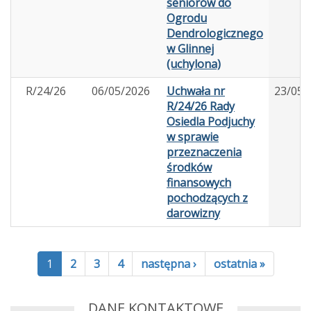
seniorów do
Ogrodu
Dendrologicznego
w Glinnej
(uchylona)
R/24/26
06/05/2026
Uchwała nr
23/05/
R/24/26 Rady
Osiedla Podjuchy
w sprawie
przeznaczenia
środków
finansowych
pochodzących z
darowizny
1
2
3
4
następna ›
ostatnia »
DANE KONTAKTOWE