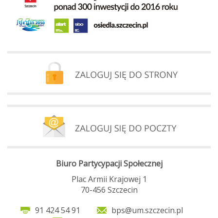
Biuro Partycypacji Społecznej
Plac Armii Krajowej 1
70-456 Szczecin
91 424 54 91
bps@um.szczecin.pl