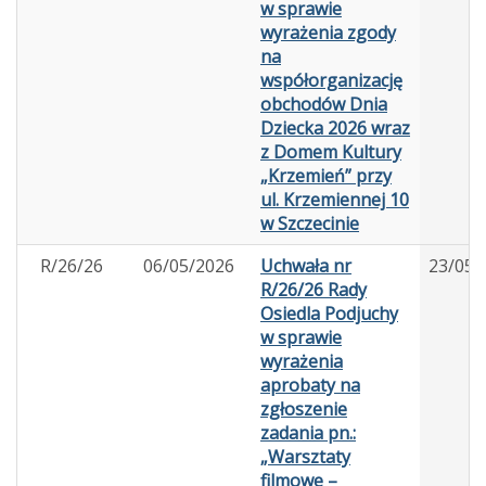
w sprawie
wyrażenia zgody
na
współorganizację
obchodów Dnia
Dziecka 2026 wraz
z Domem Kultury
„Krzemień” przy
ul. Krzemiennej 10
w Szczecinie
R/26/26
06/05/2026
Uchwała nr
23/05/
R/26/26 Rady
Osiedla Podjuchy
w sprawie
wyrażenia
aprobaty na
zgłoszenie
zadania pn.:
„Warsztaty
filmowe –