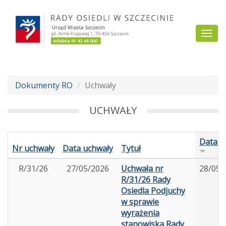
Przejdź
do
Togg
treści
navi
Dokumenty RO
Uchwały
UCHWAŁY
Data d
Nr uchwały
Data uchwały
Tytuł
R/31/26
27/05/2026
Uchwała nr
28/05/
R/31/26 Rady
Osiedla Podjuchy
w sprawie
wyrażenia
stanowiska Rady