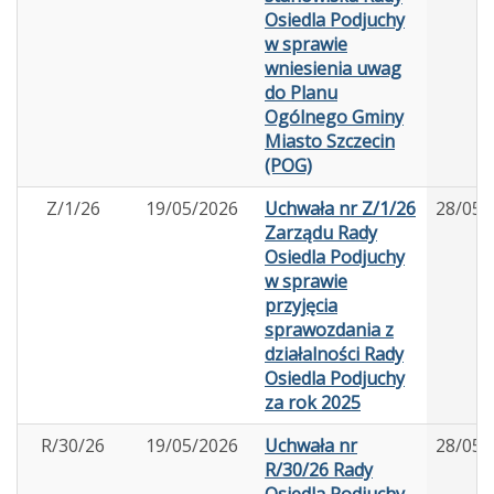
Osiedla Podjuchy
w sprawie
wniesienia uwag
do Planu
Ogólnego Gminy
Miasto Szczecin
(POG)
Z/1/26
19/05/2026
Uchwała nr Z/1/26
28/05/
Zarządu Rady
Osiedla Podjuchy
w sprawie
przyjęcia
sprawozdania z
działalności Rady
Osiedla Podjuchy
za rok 2025
R/30/26
19/05/2026
Uchwała nr
28/05/
R/30/26 Rady
Osiedla Podjuchy